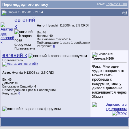
Перегляд одного допису
Тема
:
Тормоза Н300
19.05.2015, 21:54
#
45
евгений
k
Авто
: Hyundai H12008 г.в. 2,5 CRDI
Вік: 46
Дописи: 40
Вы сказали Спасибо: 4
Поблагодарили 1 раз в 1 сообщении
Репутація:
0
Пользователь
евгений k
Re:
Тормоза Н300
Пользователь
Факт. Мне один
чудак говорил что
Авто
: Hyundai H12008 г.в. 2,5 CRDI
может быть
проблема с
Вік: 46
Дописи: 40
вакуумом, мол у
Вы сказали Спасибо: 4
дизеля давление
Поблагодарили 1 раз в 1 сообщении
накачивается через
Репутація:
0
30мин