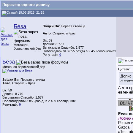
Перегляд одного допису
19.05.2015, 21:15
Беза
Звідки Ви
: Первая столица
Авто
: Старекс и Краз
Вік: 59
Дописи: 8.770
Мигеанец
Вы сказали Спасибо: 1.577
бориславский,бер
Поблагодарили 3.855 раз(а) в 2.459 сообщениях
Репутація:
0
Беза
Мигеанец бориславский,бер
Цитата:
Допис 
Звідки Ви
: Первая столица
а коле
Авто
: Старекс и Краз
А что п
Вік: 59
евгений
Дописи: 8.770
_______
Вы сказали Спасибо: 1.577
Поблагодарили 3.855 раз(а) в 2.459 сообщениях
Репутація:
0
Если вы
Люблю 
Решил и
Gazda
a1mit,a