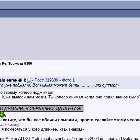
Re: Тормоза Н300
від
евгений k
со уже поджато. Вот какая может быть .......... или суппорт
ро твоему колесо поджимает.
 k
, не выноси нам мозги. Ты колесо снимал когда оно подклиненое было
___________
 хотите, что бы вас облили помоями, просто сделайте этому челов
свою жену
 я померяться у кого длиннее, итак знаком -
bez,Alexej,ALEXEY,alexusaty,aver,bayk777,bo za 2008,dmishanya,Dvakyma