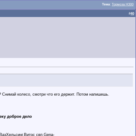
Тема
:
Тормоза Н300
#
40
? Снимай колесо, смотри что его держит. Потом напишешь.
еку доброе дело
,ВазХельсинг,Витос свп,Gena-