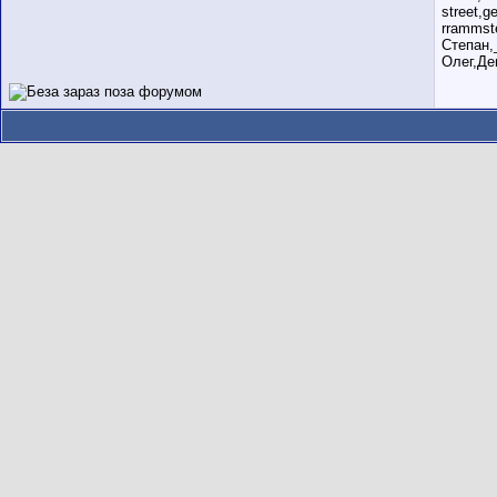
street,
rrammst
Степан,
Олег,Де