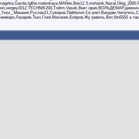
genagirka,Gazda,IgBer,malenkaya,MANяк,Вик12 3,mehanik,Nazar,Oleg_2000,
ein,sergey2012,TECHNIK200,Trafim,Vasek,Викт ория,ВОЛЬДЕМАР,димончи
_Yuryi_,Мишаня,Руслан21,Суворов,Пайболит,Се рнет,Вандам,Читатель,С
нвиваро,Лазарев,Ткач,Глеб,Механик,Бобров,Жу равель,Вет,Ibn5555 а так