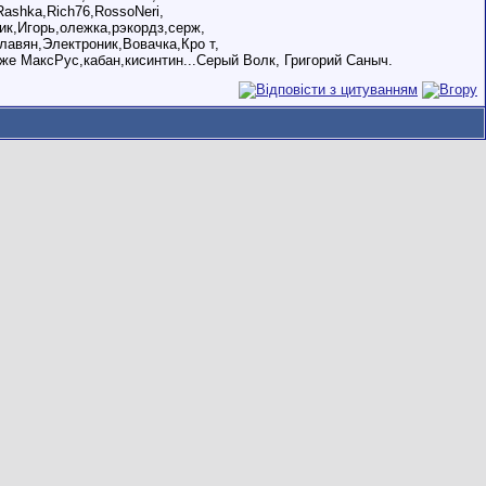
Rashka,Rich76,RossoNeri,
к,Игорь,олежка,рэкордз,серж,
лавян,Электроник,Вовачка,Кро т,
же МаксРус,кабан,кисинтин...Серый Волк, Григорий Саныч.