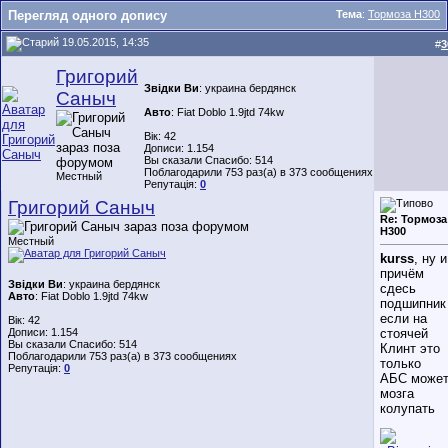
Перегляд одного допису
Тема
:
Тормоза Н300
19.05.2015, 14:35
#
3
Григорий
Звідки Ви
: украина бердянск
Саныч
Авто
: Fiat Doblo 1.9jtd 74kw
Вік: 42
Дописи: 1.154
Вы сказали Спасибо: 514
Поблагодарили 753 раз(а) в 373 сообщениях
Местный
Репутація:
0
Григорий Саныч
Re: Тормоза
Н300
Местный
kurss
, ну и
причём
Звідки Ви
: украина бердянск
сдесь
Авто
: Fiat Doblo 1.9jtd 74kw
подшипник
если на
Вік: 42
Дописи: 1.154
стоячей
Вы сказали Спасибо: 514
Клинт это
Поблагодарили 753 раз(а) в 373 сообщениях
только
Репутація:
0
АБС може
мозга
колупать