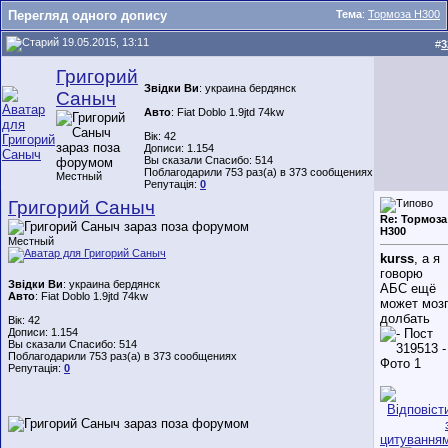
Перегляд одного допису
Тема
:
Тормоза Н300
19.05.2015, 13:11
#
3
Григорий
Звідки Ви
: украина бердянск
Саныч
Авто
: Fiat Doblo 1.9jtd 74kw
Вік: 42
Дописи: 1.154
Вы сказали Спасибо: 514
Поблагодарили 753 раз(а) в 373 сообщениях
Местный
Репутація:
0
Григорий Саныч
Re: Тормоза
Н300
Местный
kurss
, а я
говорю
Звідки Ви
: украина бердянск
АБС ещё
Авто
: Fiat Doblo 1.9jtd 74kw
может моз
долбать
Вік: 42
Дописи: 1.154
Вы сказали Спасибо: 514
Поблагодарили 753 раз(а) в 373 сообщениях
Репутація:
0