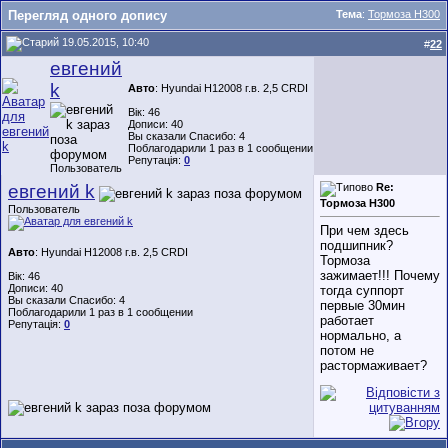
Перегляд одного допису
Тема
:
Тормоза Н300
19.05.2015, 10:40
#
22
евгений
k
Авто
: Hyundai H12008 г.в. 2,5 CRDI
Вік: 46
Дописи: 40
Вы сказали Спасибо: 4
Поблагодарили 1 раз в 1 сообщении
Репутація:
0
Пользователь
евгений k
Re:
Тормоза Н300
Пользователь
При чем здесь
подшипник?
Авто
: Hyundai H12008 г.в. 2,5 CRDI
Тормоза
зажимает!!! Почему
Вік: 46
Дописи: 40
тогда суппорт
Вы сказали Спасибо: 4
первые 30мин
Поблагодарили 1 раз в 1 сообщении
работает
Репутація:
0
нормально, а
потом не
растормаживает?