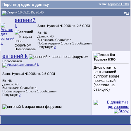
Перегляд одного допису
Тема
:
Тормоза Н300
18.05.2015, 20:40
#
14
евгений
k
Авто
: Hyundai H12008 г.в. 2,5 CRDI
Вік: 46
Дописи: 40
Вы сказали Спасибо: 4
Поблагодарили 1 раз в 1 сообщении
Репутація:
0
Пользователь
евгений k
Re:
Тормоза Н300
Пользователь
Диск стоит с
вентиляцией
Авто
: Hyundai H12008 г.в. 2,5 CRDI
суппорт вроде
нормальный
Вік: 46
Дописи: 40
(заезжал на
Вы сказали Спасибо: 4
станцию)
Поблагодарили 1 раз в 1 сообщении
Репутація:
0