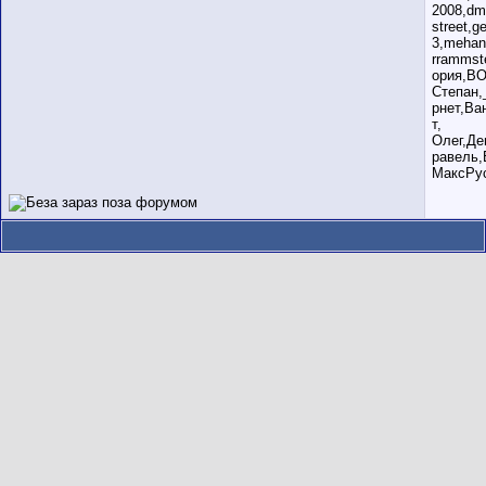
2008,dm
street,
3,mehan
rrammst
ория,ВО
Степан,
рнет,Ва
т,
Олег,Де
равель,
МаксРус