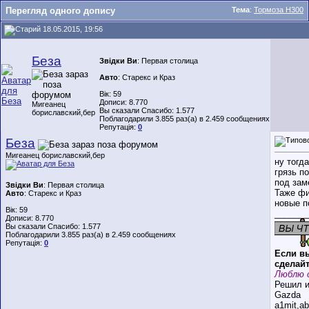
Перегляд одного допису
Тема
:
Тормоза Н300
18.05.2015, 19:56
Беза
Звідки Ви
: Первая столица
Авто
: Старекс и Краз
Вік: 59
Дописи: 8.770
Мигеанец
Вы сказали Спасибо: 1.577
бориславский,бер
Поблагодарили 3.855 раз(а) в 2.459 сообщениях
Репутація:
0
Беза
Мигеанец бориславский,бер
ну тогд
грязь п
под зам
Звідки Ви
: Первая столица
Таже фи
Авто
: Старекс и Краз
новые п
Вік: 59
_______
Дописи: 8.770
Вы сказали Спасибо: 1.577
Поблагодарили 3.855 раз(а) в 2.459 сообщениях
Репутація:
0
Если вы
сделайт
Люблю 
Решил и
Gazda
a1mit,a