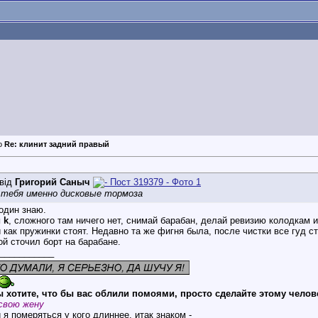
Re: клинит задний правый
від
Григорий Саныч
 тебя именно дисковые тормоза
 один знаю.
 k
, сложного там ничего нет, снимай барабан, делай ревизию колодкам 
 как пружинки стоят. Недавно та же фигня была, после чистки все гуд с
ой сточил борт на барабане.
___________
 хотите, что бы вас облили помоями, просто сделайте этому челов
свою жену
 я померяться у кого длиннее, итак знаком -