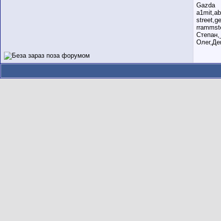
Gazda
a1mit,a
street,
rrammst
Степан,
Олег,Де