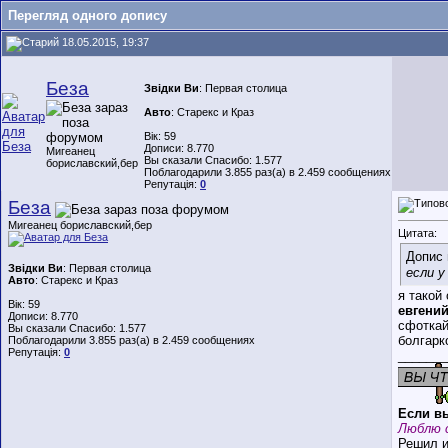
Перегляд одного допису
18.05.2015, 19:37
Беза
Звідки Ви
: Первая столица
Авто
: Старекс и Краз
Вік: 59
Дописи: 8.770
Мигеанец
Вы сказали Спасибо: 1.577
бориславский,бер
Поблагодарили 3.855 раз(а) в 2.459 сообщениях
Репутація:
0
Беза
Мигеанец бориславский,бер
Цитата:
Допис 
Звідки Ви
: Первая столица
если у
Авто
: Старекс и Краз
я такой
Вік: 59
евгений
Дописи: 8.770
сфоткай
Вы сказали Спасибо: 1.577
болгарк
Поблагодарили 3.855 раз(а) в 2.459 сообщениях
Репутація:
0
_______
Если вы
Люблю 
Решил и