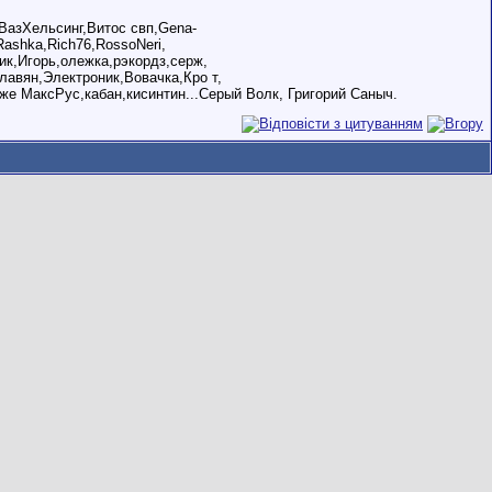
,ВазХельсинг,Витос свп,Gena-
Rashka,Rich76,RossoNeri,
к,Игорь,олежка,рэкордз,серж,
лавян,Электроник,Вовачка,Кро т,
же МаксРус,кабан,кисинтин...Серый Волк, Григорий Саныч.