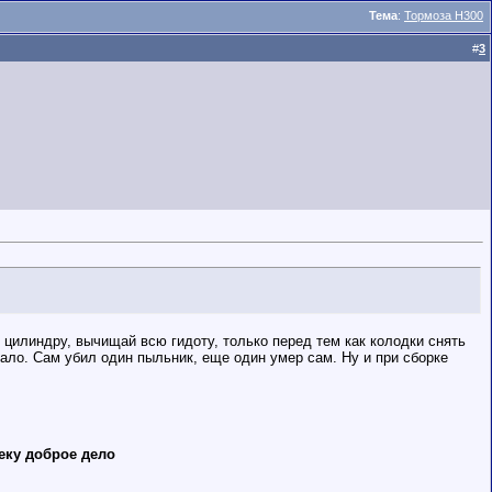
Тема
:
Тормоза Н300
#
3
и цилиндру, вычищай всю гидоту, только перед тем как колодки снять
тало. Сам убил один пыльник, еще один умер сам. Ну и при сборке
еку доброе дело