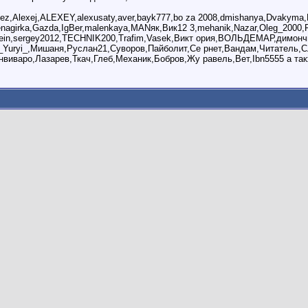
bez,Alexej,ALEXEY,alexusaty,aver,bayk777,bo za 2008,dmishanya,Dvakyma
genagirka,Gazda,IgBer,malenkaya,MANяк,Вик12 3,mehanik,Nazar,Oleg_2000,
ein,sergey2012,TECHNIK200,Trafim,Vasek,Викт ория,ВОЛЬДЕМАР,димончи
_Yuryi_,Мишаня,Руслан21,Суворов,Пайболит,Се рнет,Вандам,Читатель,С
нвиваро,Лазарев,Ткач,Глеб,Механик,Бобров,Жу равель,Вет,Ibn5555 а так