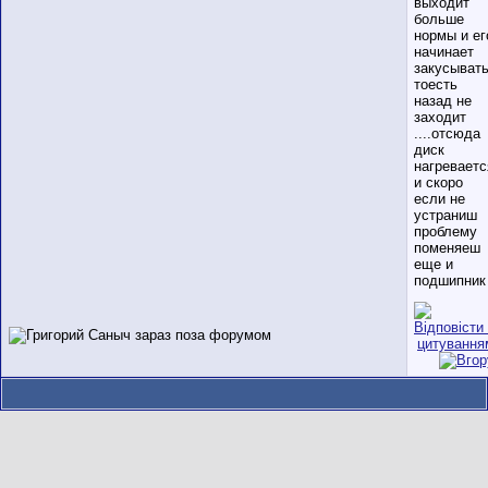
выходит
больше
нормы и ег
начинает
закусыват
тоесть
назад не
заходит
....отсюда
диск
нагреваетс
и скоро
если не
устраниш
проблему
поменяеш
еще и
подшипник