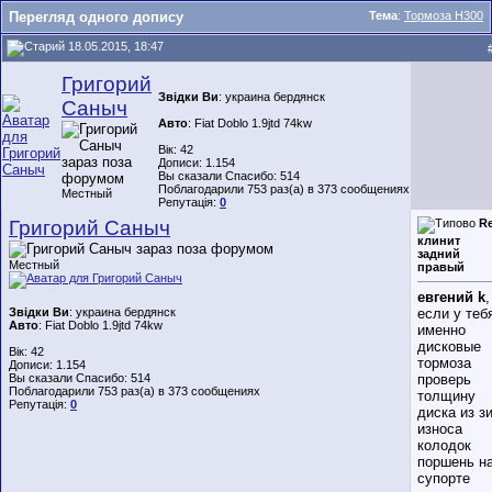
Перегляд одного допису
Тема
:
Тормоза Н300
18.05.2015, 18:47
Григорий
Звідки Ви
: украина бердянск
Саныч
Авто
: Fiat Doblo 1.9jtd 74kw
Вік: 42
Дописи: 1.154
Вы сказали Спасибо: 514
Поблагодарили 753 раз(а) в 373 сообщениях
Местный
Репутація:
0
Григорий Саныч
Re
клинит
задний
Местный
правый
евгений k
,
Звідки Ви
: украина бердянск
если у теб
Авто
: Fiat Doblo 1.9jtd 74kw
именно
дисковые
Вік: 42
тормоза
Дописи: 1.154
Вы сказали Спасибо: 514
проверь
Поблагодарили 753 раз(а) в 373 сообщениях
толщину
Репутація:
0
диска из з
износа
колодок
поршень н
супорте