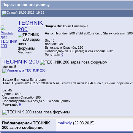
Перегляд одного допису
19.03.2015, 19:23
TECHNIK
Звідки Ви
: Крым Евпатория
200
Авто
: Hyundai-h200 2.5td 2001г.в.был, Stareх crdi акпп 20
Вік: 45
Дописи: 649
Вы сказали Спасибо: 190
Поблагодарили 363 раз(а) в 214 сообщениях
Местный
Репутація:
0
TECHNIK 200
Местный
Звідки Ви
: Крым Евпатория
Авто
: Hyundai-h200 2.5td 2001г.в.был, Stareх crdi акпп 2004г.в. был, сейчас соренто 2.
Вік: 45
Дописи: 649
Вы сказали Спасибо: 190
Поблагодарили 363 раз(а) в 214 сообщениях
Репутація:
0
Поблагодарили TECHNIK
malinkiy
(22.03.2015)
200 за это сообщение: