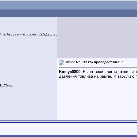
04г.в. был, сейчас соренто 2.5,170л.с.
Re: Опять пропадает тяга!!!
Kostya8800
, Была такая фигня, тоже ник
давления топлива на рампе. И забыли о 
5,170л.с.