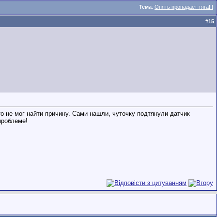
Тема
:
Опять пропадает тяга!!!
#
15
то не мог найти причину. Сами нашли, чуточку подтянули датчик
проблеме!