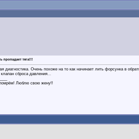
ь пропадает тяга!!!
я диагностика. Очень похоже на то как начинает лить форсунка в обратк
 клапан сброса давления...
____
помрём! Люблю свою жену!!