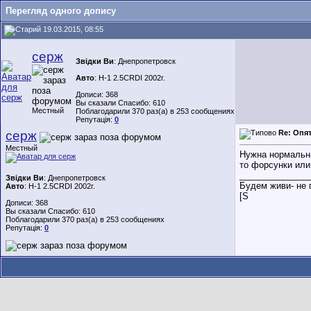
Перегляд одного допису
19.03.2015, 08:55
серж
Звідки Ви
: Днепропетровск
Авто
: H-1 2.5CRDI 2002г.
Дописи: 368
Вы сказали Спасибо: 610
Местный
Поблагодарили 370 раз(а) в 253 сообщениях
Репутація:
0
серж
Re: Опят
Местный
Нужна нормальна
то форсунки или
______________
Звідки Ви
: Днепропетровск
Будем живи- не 
Авто
: H-1 2.5CRDI 2002г.
[S
Дописи: 368
Вы сказали Спасибо: 610
Поблагодарили 370 раз(а) в 253 сообщениях
Репутація:
0