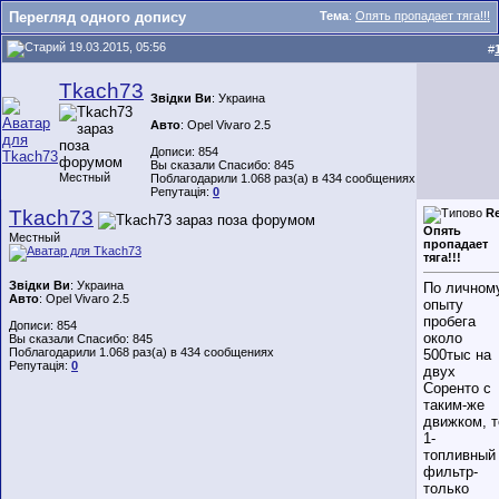
Перегляд одного допису
Тема
:
Опять пропадает тяга!!!
19.03.2015, 05:56
#
Tkach73
Звідки Ви
: Украина
Авто
: Opel Vivaro 2.5
Дописи: 854
Вы сказали Спасибо: 845
Местный
Поблагодарили 1.068 раз(а) в 434 сообщениях
Репутація:
0
Tkach73
Re
Опять
Местный
пропадает
тяга!!!
Звідки Ви
: Украина
По личном
Авто
: Opel Vivaro 2.5
опыту
пробега
Дописи: 854
около
Вы сказали Спасибо: 845
Поблагодарили 1.068 раз(а) в 434 сообщениях
500тыс на
Репутація:
0
двух
Соренто с
таким-же
движком, т
1-
топливный
фильтр-
только