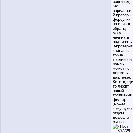
оригинал,
без
вариантов!!
2-проверь
форсунки
на слив в
обратку,
могут
начинать
подливать.
3-проверит
клапан в
торце
топливной
рампы,
может не
держать
давление.
Кстати, где
то лежит
новый
топливный
фильтр
,может
кому нужен
отдам
дешевле
рынка!