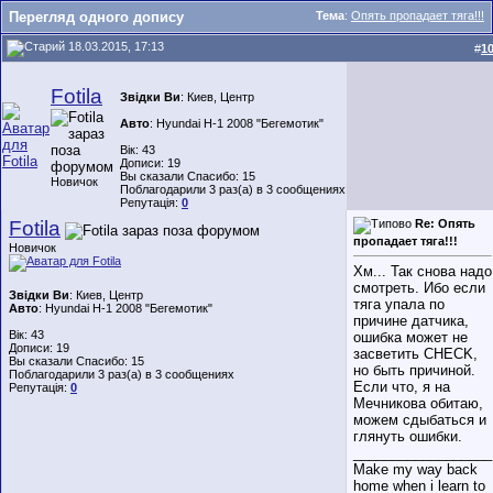
Перегляд одного допису
Тема
:
Опять пропадает тяга!!!
18.03.2015, 17:13
#
1
Fotila
Звідки Ви
: Киев, Центр
Авто
: Hyundai H-1 2008 "Бегемотик"
Вік: 43
Дописи: 19
Вы сказали Спасибо: 15
Новичок
Поблагодарили 3 раз(а) в 3 сообщениях
Репутація:
0
Fotila
Re: Опять
пропадает тяга!!!
Новичок
Хм... Так снова надо
смотреть. Ибо если
Звідки Ви
: Киев, Центр
тяга упала по
Авто
: Hyundai H-1 2008 "Бегемотик"
причине датчика,
Вік: 43
ошибка может не
Дописи: 19
засветить CHECK,
Вы сказали Спасибо: 15
но быть причиной.
Поблагодарили 3 раз(а) в 3 сообщениях
Если что, я на
Репутація:
0
Мечникова обитаю,
можем сдыбаться и
глянуть ошибки.
__________________
Make my way back
home when i learn to