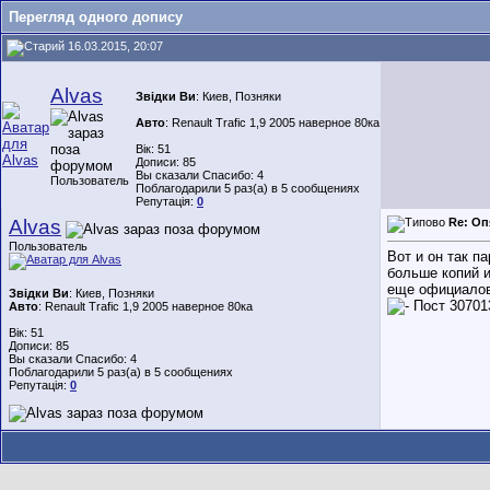
Перегляд одного допису
16.03.2015, 20:07
Alvas
Звідки Ви
: Киев, Позняки
Авто
: Renault Trafic 1,9 2005 наверное 80ка
Вік: 51
Дописи: 85
Вы сказали Спасибо: 4
Пользователь
Поблагодарили 5 раз(а) в 5 сообщениях
Репутація:
0
Alvas
Re: Оп
Пользователь
Вот и он так п
больше копий и
еще официалов
Звідки Ви
: Киев, Позняки
Авто
: Renault Trafic 1,9 2005 наверное 80ка
Вік: 51
Дописи: 85
Вы сказали Спасибо: 4
Поблагодарили 5 раз(а) в 5 сообщениях
Репутація:
0