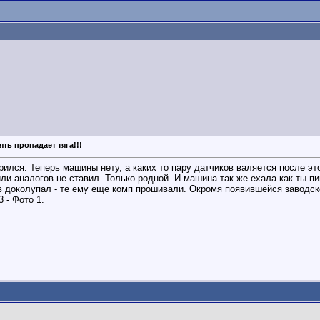
ять пропадает тяга!!!
арился. Теперь машины нету, а каких то пару датчиков валяется после э
ли аналогов не ставил. Только родной. И машина так же ехала как ты п
 доколупал - те ему еще комп прошивали. Окромя появившейся заводско
.