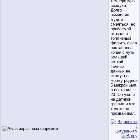
температура
воздуха.
Долго
вычислял.
Будете
смеяться, но
проблемой
оказался
топливный
фильтр, была
поставлена
копия с чуть
большей
сеткой.
Точных
данных не
скажу. по
моему родной
5 микрон был,
а поставил
20. Он уже и
на датчики
грешил и что
только не
прозванивал.