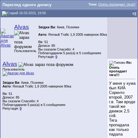
Перегляд одного допису
Тема
:
Опять пропадает тяга!!!
16.03.2015, 19:56
#
3
Alvas
Звідки Ви
: Киев, Позняки
Авто
: Renault Trafic 1,9 2005 наверное 80ка
Вік: 51
Дописи: 85
Вы сказали Спасибо: 4
Пользователь
Поблагодарили 5 раз(а) в 5 сообщениях
Репутація:
0
Alvas
Re:
Опять
Пользователь
пропадает
тяга!!!
Звідки Ви
: Киев, Позняки
У меня у кума
Авто
: Renault Trafic 1,9 2005 наверное 80ка
был КИА
Соренто
Вік: 51
второй, 2007
Дописи: 85
Вы сказали Спасибо: 4
г.в. Там вроде
Поблагодарили 5 раз(а) в 5 сообщениях
такой же
Репутація:
0
движок 2,5
crdi.
Тяга
пропадала
как только
падала