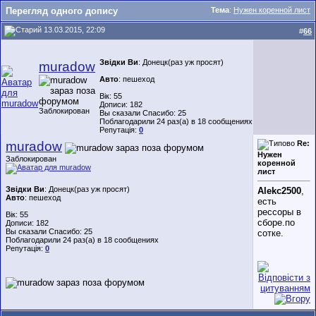
Перегляд одного допису
Тема
:
Нужен коренной лист
13.03.2015, 22:09
#
66
Звідки Ви
: Донецк(раз уж просят)
muradow
Авто
: пешеход
Вік: 55
Дописи: 182
Заблокирован
Вы сказали Спасибо: 25
Поблагодарили 24 раз(а) в 18 сообщениях
Репутація:
0
muradow
Re:
Нужен
Заблокирован
коренной
лист
Звідки Ви
: Донецк(раз уж просят)
Alekc2500
,
Авто
: пешеход
есть
рессоры в
Вік: 55
сборе.по
Дописи: 182
Вы сказали Спасибо: 25
сотке.
Поблагодарили 24 раз(а) в 18 сообщениях
Репутація:
0