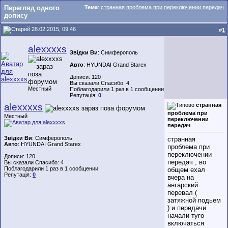
Перегляд одного
Тема
:
странная проблема при переключении передач
допису
28.02.2015, 09:46
#
1
alexxxxs
Звідки Ви
: Симферополь
Авто
: HYUNDAI Grand Starex
Дописи: 120
Вы сказали Спасибо: 4
Местный
Поблагодарили 1 раз в 1 сообщении
Репутація:
0
alexxxxs
странная
проблема при
Местный
переключении
передач
Звідки Ви
: Симферополь
странная
Авто
: HYUNDAI Grand Starex
проблема при
переключении
Дописи: 120
передач , во
Вы сказали Спасибо: 4
Поблагодарили 1 раз в 1 сообщении
общем ехал
Репутація:
0
вчера на
ангарский
перевал (
затяжной подьем
) и передачи
начали туго
включаться