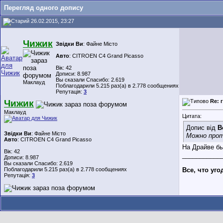
Перегляд одного допису
26.02.2015, 23:27
Чижик
Звідки Ви
: Файне Місто
Авто
: CITROEN C4 Grand Picasso
Вік: 42
Дописи: 8.987
Вы сказали Спасибо: 2.619
Маклауд
Поблагодарили 5.215 раз(а) в 2.778 сообщениях
Репутація:
3
Чижик
Re: 
Маклауд
Цитата:
Допис від
B
Звідки Ви
: Файне Місто
Можно прот
Авто
: CITROEN C4 Grand Picasso
На Драйве бы
Вік: 42
___________
Дописи: 8.987
Вы сказали Спасибо: 2.619
Поблагодарили 5.215 раз(а) в 2.778 сообщениях
Все, что уг
Репутація:
3