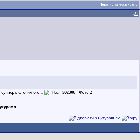
Тема
:
готовлюсь к лету
#
21
суппорт. Сточил его...
Футурама