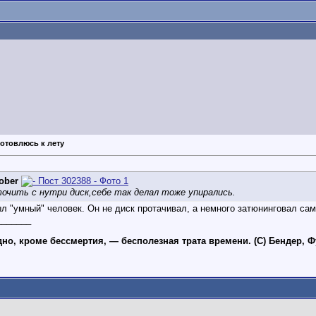
готовлюсь к лету
ober
очить с нутри диск,себе так делал тоже упирались.
л "умный" человек. Он не диск протачивал, а немного затюнинговал сам 
_______
одно, кроме бессмертия, — бесполезная трата времени. (С) Бендер, 