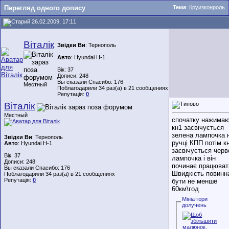
Перегляд одного допису
Тема
:
Круизконроль
26.02.2009, 17:11
Віталік
Звідки Ви
: Тернополь
Авто
: Hyundai H-1
Вік: 37
Дописи: 248
Вы сказали Спасибо: 176
Местный
Поблагодарили 34 раз(а) в 21 сообщениях
Репутація:
0
Віталік
Местный
спочатку нажима
кн1 засвічується
зелена лампочка 
Звідки Ви
: Тернополь
ручці КПП потім к
Авто
: Hyundai H-1
засвічується черв
Вік: 37
лампочка і він
Дописи: 248
починає працюват
Вы сказали Спасибо: 176
Швидкість повинн
Поблагодарили 34 раз(а) в 21 сообщениях
Репутація:
0
бути не менше
60км\год
Мініатюри
долучень