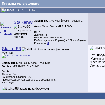
Перегляд одного допису
13.01.2015, 15:55
Звідки Ви
: Киев Левый берег Троещина
Stalker88
Авто
: Grand Starex (H-1 H-300)
Вік: 44
Дописи: 357
Местный
Вы сказали Спасибо: 662
Поблагодарили 418 раз(а) в 239 сообщениях
Репутація:
0
Stalker88
R
Местный
Есть пред
"Ремонт и 
И все ко ч
Звідки Ви
: Киев Левый берег Троещина
Степа, и 
Авто
: Grand Starex (H-1 H-300)
Вік: 44
Дописи: 357
Вы сказали Спасибо: 662
Поблагодарили 418 раз(а) в 239 сообщениях
Репутація:
0