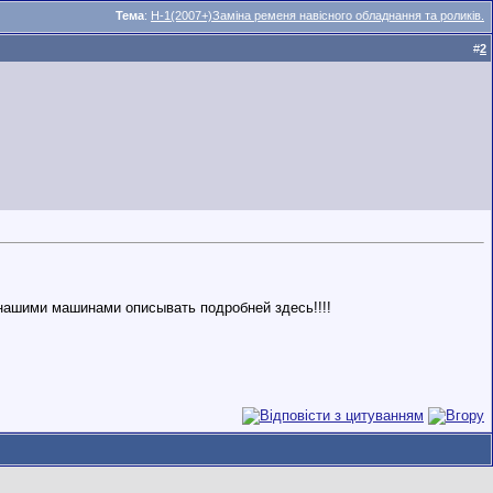
Тема
:
H-1(2007+)Заміна ременя навісного обладнання та роликів.
#
2
 нашими машинами описывать подробней здесь!!!!