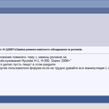
e: H-1(2007+)Заміна ременя навісного обладнання та роликів.
ложение поменять тему с замены роликов на
обслуживания Hyundai H-1, H-300, Starex 2008+"
то делал пусть пишут в этом разделе
другие пользователи форума если не трудно давайте все манипуляции с