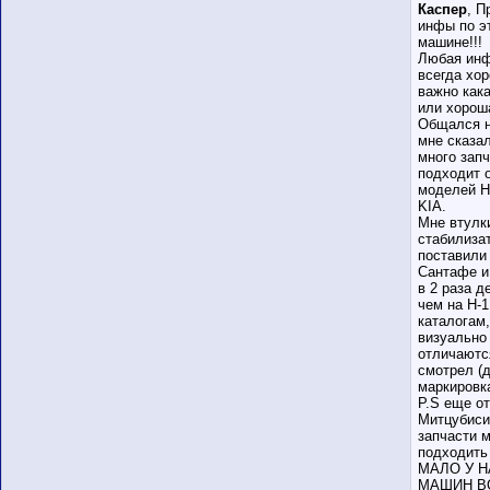
Каспер
, П
инфы по э
машине!!!
Любая ин
всегда хор
важно как
или хорош
Общался н
мне сказал
много зап
подходит 
моделей H
KIA.
Мне втулк
стабилиза
поставили
Сантафе и
в 2 раза 
чем на Н-1
каталогам,
визуально
отличаютс
смотрел (
маркировка
P.S еще от
Митцубиси
запчасти м
подходить
МАЛО У Н
МАШИН ВО