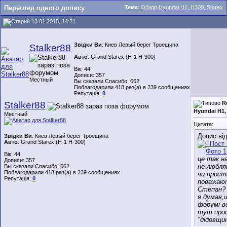
Перегляд одного допису
Тема
:
Обзор Hyundai H1, H300, Starex
13.01.2015, 14:21
Звідки Ви
: Киев Левый берег Троещина
Stalker88
Авто
: Grand Starex (H-1 H-300)
Вік: 44
Дописи: 357
Местный
Вы сказали Спасибо: 662
Поблагодарили 418 раз(а) в 239 сообщениях
Репутація:
0
Stalker88
R
Hyundai H1, 
Местный
Цитата:
Допис ві
Звідки Ви
: Киев Левый берег Троещина
Авто
: Grand Starex (H-1 H-300)
Вік: 44
це так н
Дописи: 357
не любля
Вы сказали Спасибо: 662
Поблагодарили 418 раз(а) в 239 сообщениях
чи прост
Репутація:
0
поважаю
Степан?
я думав,
форумі вс
тут про
"дідовщи