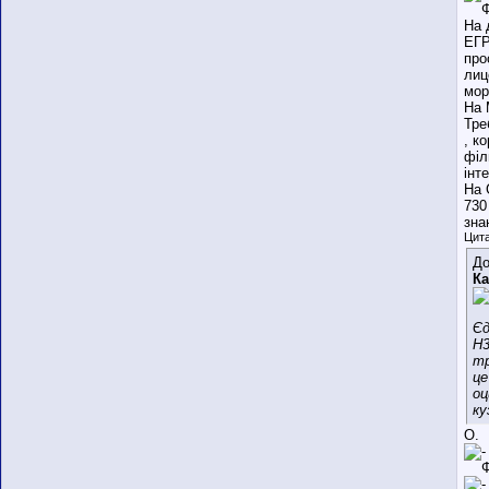
На 
ЕГР
про
лиц
мор
На 
Тре
, к
філ
інт
На 
730
зна
Цита
До
Ка
Єд
Н3
т
це
оц
ку
О.