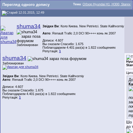
Перегляд одного допису
Тема
:
Обзор Hyundai H1, H300, Starex
12.01.2015, 12:49
shuma34
Звідки Ви
: Коло Киева. New Petrivtci. State Kalihvorniy
Авто
: Renault Trafiс 2,0 DCI 90++++ конь як 2007
Дописи: 4.607
Вы сказали Спасибо: 1.675
Заблокирован
Поблагодарили 4.401 раз(а) в 1.822 сообщениях
Репутація:
1
shuma34
Hyun
Заблокирован
Star
Цита
Звідки Ви
: Коло Киева. New Petrivtci. State Kalihvorniy
До
Авто
: Renault Trafiс 2,0 DCI 90++++ конь як 2007
Ка
Дописи: 4.607
Вы сказали Спасибо: 1.675
Поблагодарили 4.401 раз(а) в 1.822 сообщениях
по
Репутація:
1
за
п
на
т
Шо 
до 