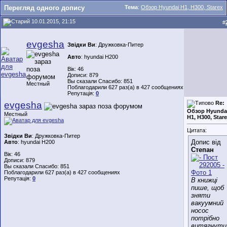
Перегляд одного допису
Тема
:
Обзор Hyundai H1, H300, Starex
10.01.2015, 21:15
#
evgesha
Звідки Ви
: Дружковка-Питер
Авто
: hyundai H200
Вік: 46
Дописи: 879
Вы сказали Спасибо: 851
Местный
Поблагодарили 627 раз(а) в 427 сообщениях
Репутація:
0
evgesha
Re:
Обзор Hyunda
Местный
H1, H300, Star
Цитата:
Звідки Ви
: Дружковка-Питер
Допис від
Авто
: hyundai H200
Степан
Вік: 46
Дописи: 879
Вы сказали Спасибо: 851
Поблагодарили 627 раз(а) в 427 сообщениях
Репутація:
0
В книжці
пише, щоб
зняти
вакуумний
носос
потрібно
витягнути