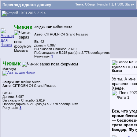
Перегляд одного допису
Тема
:
Обзор Hyundai H1, H300, Starex
10.01.2015, 21:14
Чижик
Звідки Ви
: Файне Місто
Авто
: CITROEN C4 Grand Picasso
Вік: 42
Дописи: 8.987
Вы сказали Спасибо: 2.619
Маклауд
Поблагодарили 5.215 раз(а) в 2.778 сообщениях
Репутація:
3
Чижик
Re: 
Hyundai H1, H3
Маклауд
Starex
Ух ты. А мне
Звідки Ви
: Файне Місто
нравился но
Авто
: CITROEN C4 Grand Picasso
Хёнде.
Вік: 42
Дописи: 8.987
Вы сказали Спасибо: 2.619
___________
Поблагодарили 5.215 раз(а) в 2.778 сообщениях
Репутація:
3
Все, что уго
кроме бессм
— бесполез
трата времен
Бендер, Фут