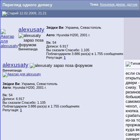
Перегляд одного допису
Тема
:
Концевик двери, датчик
12.02.2009, 21:21
Звідки Ви
: Украина, Севастополь
alexusaty
Авто
: Hyundai H200, 2001 г.
Вік: 54
Дописи: 6.917
Виннипанда
Вы сказали Спасибо: 1.105
Поблагодарили 3.886 раз(а) в 1.755 сообщениях
Репутація:
1
alexusaty
Виннипанда
если с
открыт
двери -
Звідки Ви
: Украина, Севастополь
снизу. 
Авто
: Hyundai H200, 2001 г.
резино
Вік: 54
бобыше
Дописи: 6.917
самомо
Вы сказали Спасибо: 1.105
чехол, 
Поблагодарили 3.886 раз(а) в 1.755 сообщениях
Репутація:
1
кнопка.
срабат
из-за т
проржа
куда в
саморе
держит 