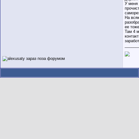
У меня 
прочис
саморез
На вся
разобра
ее тоже
Там 4 
контакт
зарабо
______