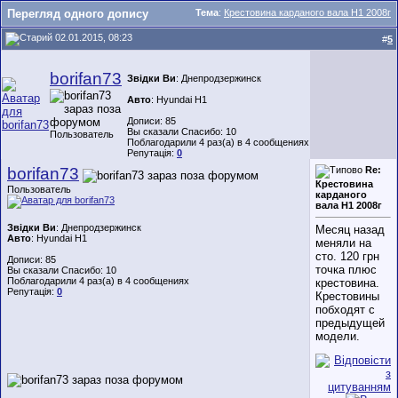
Перегляд одного допису
Тема
:
Крестовина карданого вала Н1 2008г
02.01.2015, 08:23
#
5
borifan73
Звідки Ви
: Днепродзержинск
Авто
: Hyundai H1
Дописи: 85
Вы сказали Спасибо: 10
Пользователь
Поблагодарили 4 раз(а) в 4 сообщениях
Репутація:
0
borifan73
Re:
Крестовина
Пользователь
карданого
вала Н1 2008г
Звідки Ви
: Днепродзержинск
Месяц назад
Авто
: Hyundai H1
меняли на
сто. 120 грн
Дописи: 85
точка плюс
Вы сказали Спасибо: 10
Поблагодарили 4 раз(а) в 4 сообщениях
крестовина.
Репутація:
0
Крестовины
побходят с
предыдущей
модели.