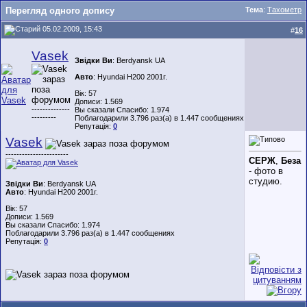
Перегляд одного допису
Тема
:
Тахометр
05.02.2009, 15:43
#
16
Vasek
Звідки Ви
: Berdyansk UA
Авто
: Hyundai H200 2001г.
Вік: 57
Дописи: 1.569
--------------
Вы сказали Спасибо: 1.974
---------
Поблагодарили 3.796 раз(а) в 1.447 сообщениях
Репутація:
0
Vasek
-----------------------
СЕРЖ
,
Беза
- фото в
студию.
Звідки Ви
: Berdyansk UA
Авто
: Hyundai H200 2001г.
Вік: 57
Дописи: 1.569
Вы сказали Спасибо: 1.974
Поблагодарили 3.796 раз(а) в 1.447 сообщениях
Репутація:
0