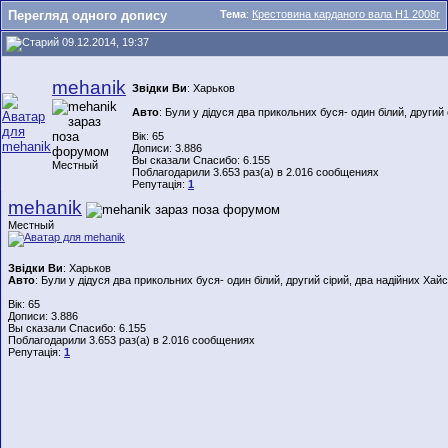
Перегляд одного допису
Тема
:
Крестовина карданого вала Н1 2008г
09.12.2014, 19:37
mehanik
Звідки Ви
: Харьков
Авто
: Були у дідуся два прикольних буся- один білий, другий 
Вік: 65
Дописи: 3.886
Вы сказали Спасибо: 6.155
Местный
Поблагодарили 3.653 раз(а) в 2.016 сообщениях
Репутація:
1
mehanik
Местный
Звідки Ви
: Харьков
Авто
: Були у дідуся два прикольних буся- один білий, другий сірий, два надійних Хайс
Вік: 65
Дописи: 3.886
Вы сказали Спасибо: 6.155
Поблагодарили 3.653 раз(а) в 2.016 сообщениях
Репутація:
1