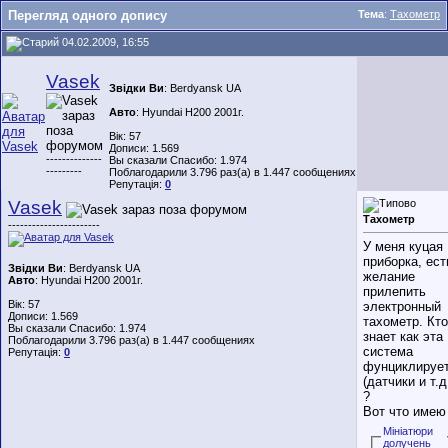
Перегляд одного допису
Тема
:
Тахометр
04.02.2009, 16:55
Vasek
Звідки Ви
: Berdyansk UA
Авто
: Hyundai H200 2001г.
Вік: 57
Дописи: 1.569
--------------
Вы сказали Спасибо: 1.974
---------
Поблагодарили 3.796 раз(а) в 1.447 сообщениях
Репутація:
0
Vasek
Тахометр
-----------------------
У меня куцая
приборка, ест
Звідки Ви
: Berdyansk UA
желание
Авто
: Hyundai H200 2001г.
прилепить
Вік: 57
электронный
Дописи: 1.569
тахометр. Кто
Вы сказали Спасибо: 1.974
знает как эта
Поблагодарили 3.796 раз(а) в 1.447 сообщениях
система
Репутація:
0
фунциклируе
(датчики и т.д
?
Вот что имею
Мініатюри
долучень