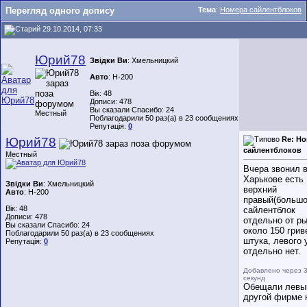
Перегляд одного допису
Тема
:
Номера сайлентблоков
29.10.2014, 07:33
Юрий78
Звідки Ви
: Хмельницкий
Авто
: Н-200
Вік: 48
Дописи: 478
Вы сказали Спасибо: 24
Местный
Поблагодарили 50 раз(а) в 23 сообщениях
Репутація:
0
Юрий78
Re: Н
сайлентблоков
Местный
Вчера звонил 
Харькове есть
Звідки Ви
: Хмельницкий
верхний
Авто
: Н-200
правый(большо
Вік: 48
сайлентблок
Дописи: 478
отдельно от р
Вы сказали Спасибо: 24
около 150 грив
Поблагодарили 50 раз(а) в 23 сообщениях
штука, левого 
Репутація:
0
отдельно нет.
Добавлено через 
секунд
Обещали левы
другой фирме 