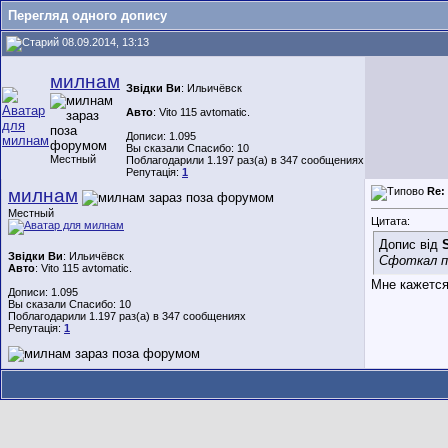
Перегляд одного допису
08.09.2014, 13:13
милнам
Звідки Ви
: Ильичёвск
Авто
: Vito 115 avtomatic.
Дописи: 1.095
Вы сказали Спасибо: 10
Местный
Поблагодарили 1.197 раз(а) в 347 сообщениях
Репутація:
1
милнам
Re:
Местный
Цитата:
Допис від
Звідки Ви
: Ильичёвск
Сфоткал п
Авто
: Vito 115 avtomatic.
Мне кажется
Дописи: 1.095
Вы сказали Спасибо: 10
Поблагодарили 1.197 раз(а) в 347 сообщениях
Репутація:
1