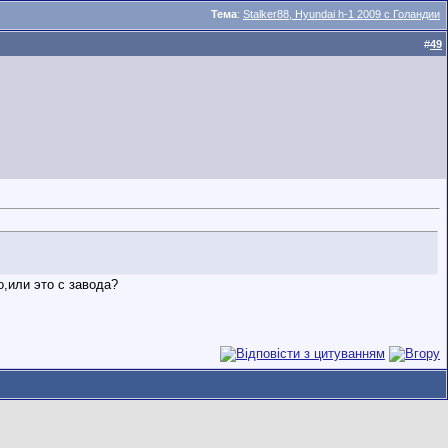
Тема
:
Stalker88, Hyundai h-1 2009 с Голандии
#
49
,или это с завода?