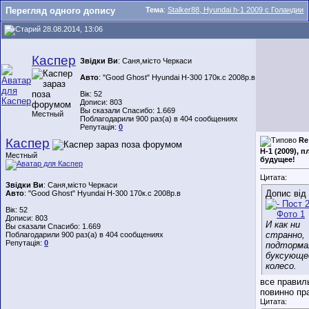
Перегляд одного допису
Тема
:
Stalker88, Hyundai h-1 2009 с Голандии
28.08.2014, 13:06
Каспер
Звідки Ви
: Саня,місто Черкаси
Авто
: "Good Ghost" Hyundai H-300 170к.с 2008р.в
Вік: 52
Дописи: 803
Вы сказали Спасибо: 1.669
Местный
Поблагодарили 900 раз(а) в 404 сообщениях
Репутація:
0
Каспер
Re
H-1 (2009), 
Местный
будущее!
Цитата:
Звідки Ви
: Саня,місто Черкаси
Допис від
Авто
: "Good Ghost" Hyundai H-300 170к.с 2008р.в
Вік: 52
Дописи: 803
И как ни
Вы сказали Спасибо: 1.669
странно,
Поблагодарили 900 раз(а) в 404 сообщениях
Репутація:
0
подторма
буксующе
колесо.
все правиль
повинно пр
Цитата: