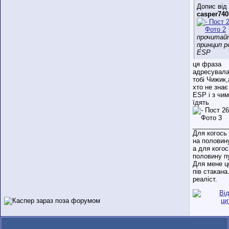
Допис від
casper740
прочитай
принцип 
ESP
ця фраза
адресувала
тобі Чижик,
хто не знає
ESP і з чим
їдять
__________
Для когось
на половин
а для когос
половину п
Для мене ц
пів стакана
реаліст.