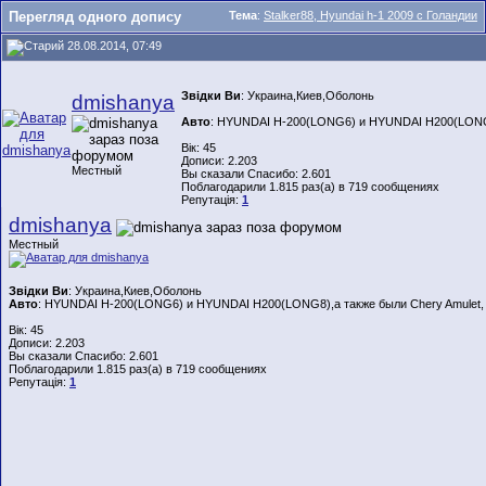
Перегляд одного допису
Тема
:
Stalker88, Hyundai h-1 2009 с Голандии
28.08.2014, 07:49
Звідки Ви
: Украина,Киев,Оболонь
dmishanya
Авто
: HYUNDAI H-200(LONG6) и HYUNDAI H200(LONG8)
Вік: 45
Дописи: 2.203
Местный
Вы сказали Спасибо: 2.601
Поблагодарили 1.815 раз(а) в 719 сообщениях
Репутація:
1
dmishanya
Местный
Звідки Ви
: Украина,Киев,Оболонь
Авто
: HYUNDAI H-200(LONG6) и HYUNDAI H200(LONG8),а также были Chery Amulet,
Вік: 45
Дописи: 2.203
Вы сказали Спасибо: 2.601
Поблагодарили 1.815 раз(а) в 719 сообщениях
Репутація:
1