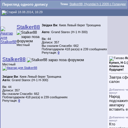
Перегляд одного допису
Тема
:
Stalker88, Hyundai h-1 2009 с Голандии
18.08.2014, 16:29
Звідки Ви
: Киев Левый берег Троещина
Stalker88
Авто
: Grand Starex (H-1 H-300)
Вік: 44
Дописи: 357
Местный
Вы сказали Спасибо: 662
Поблагодарили 418 раз(а) в 239 сообщениях
Репутація:
0
Stalker88
R
Купил, H-1 (
Местный
планы на
будущее!
Звідки Ви
: Киев Левый берег Троещина
Завтра сф
Авто
: Grand Starex (H-1 H-300)
салон
Вік: 44
Добавлено ч
Дописи: 357
минут
Вы сказали Спасибо: 662
Народ
Поблагодарили 418 раз(а) в 239 сообщениях
подскажит
Репутація:
0
аватарку
вставить 
Добавлено ч
минут
Кто