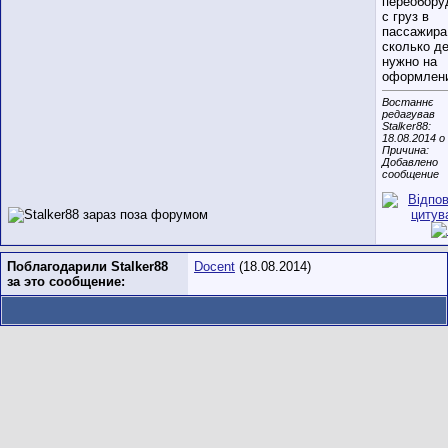
переобору
с груз в
пассажира
сколько д
нужно на
оформлен
Востаннє
редагував
Stalker88:
18.08.2014 о
Причина:
Добавлено
сообщение
Поблагодарили Stalker88
Docent
(18.08.2014)
за это сообщение: