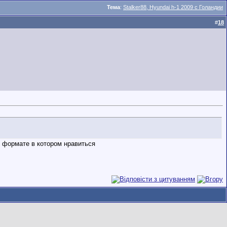
Тема
:
Stalker88, Hyundai h-1 2009 с Голандии
#
18
м формате в котором нравиться