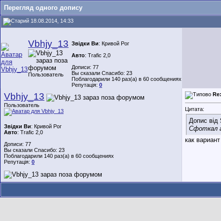
Перегляд одного допису
18.08.2014, 14:33
Vbhjy_13
Звідки Ви
: Кривой Рог
Авто
: Trafic 2,0
Дописи: 77
Вы сказали Спасибо: 23
Пользователь
Поблагодарили 140 раз(а) в 60 сообщениях
Репутація:
0
Vbhjy_13
Re:
Пользователь
Цитата:
Допис від
Звідки Ви
: Кривой Рог
Сфоткал а
Авто
: Trafic 2,0
как вариант
Дописи: 77
Вы сказали Спасибо: 23
Поблагодарили 140 раз(а) в 60 сообщениях
Репутація:
0