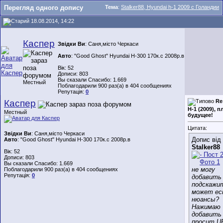
Перегляд одного допису
Тема
:
Stalker88, Hyundai h-1 2009 с Голандии
18.08.2014, 14:22
Каспер
Звідки Ви
: Саня,місто Черкаси
Авто
: "Good Ghost" Hyundai H-300 170к.с 2008р.в
Вік: 52
Дописи: 803
Вы сказали Спасибо: 1.669
Местный
Поблагодарили 900 раз(а) в 404 сообщениях
Репутація:
0
Каспер
Re
H-1 (2009), 
Местный
будущее!
Цитата:
Звідки Ви
: Саня,місто Черкаси
Допис від
Авто
: "Good Ghost" Hyundai H-300 170к.с 2008р.в
Stalker88
Вік: 52
Дописи: 803
Вы сказали Спасибо: 1.669
не могу
Поблагодарили 900 раз(а) в 404 сообщениях
Репутація:
0
добавить 
подскажи
может е
нюансы?
Нажимаю
добавить
просит U