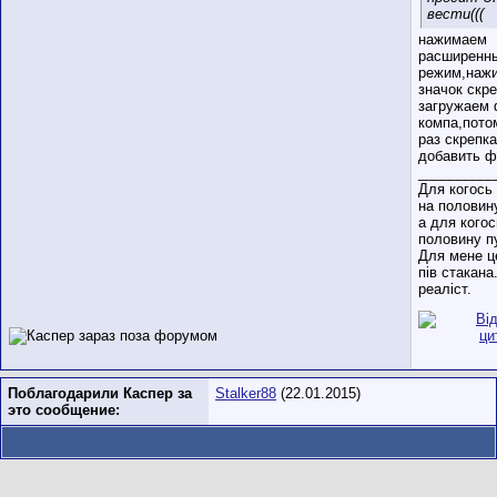
вести(((
нажимаем
расширенн
режим,наж
значок скре
загружаем 
компа,пото
раз скрепка
добавить ф
__________
Для когось
на половин
а для когос
половину п
Для мене ц
пів стакана
реаліст.
Поблагодарили Каспер за
Stalker88
(22.01.2015)
это сообщение: