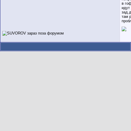
в го
идут
зад.
там 
проб