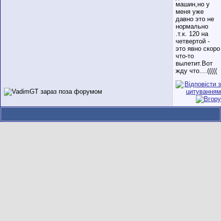
машин,но у
меня уже
давно это не
нормально
.т.к. 120 на
четвертой -
это явно скоро
что-то
вылетит.Вот
жду что....(((((