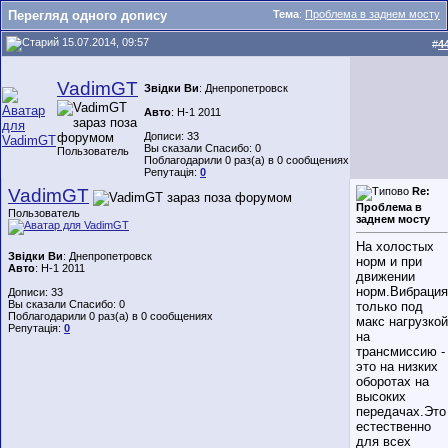
Перегляд одного допису
Тема
:
Проблема в заднем мосту
15.07.2014, 09:57
#
4
VadimGT
Звідки Ви
: Днепропетровск
Авто
: H-1 2011
Дописи: 33
Вы сказали Спасибо: 0
Пользователь
Поблагодарили 0 раз(а) в 0 сообщениях
Репутація:
0
VadimGT
Re:
Проблема в
Пользователь
заднем мосту
На холостых
Звідки Ви
: Днепропетровск
норм и при
Авто
: H-1 2011
движении
норм.Вибрация
Дописи: 33
Вы сказали Спасибо: 0
только под
Поблагодарили 0 раз(а) в 0 сообщениях
макс нагрузкой
Репутація:
0
на
трансмиссию -
это на низких
оборотах на
высоких
передачах.Это
естественно
для всех