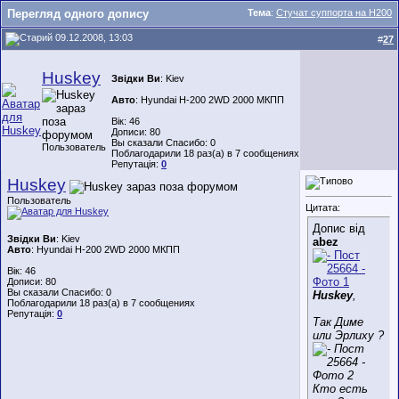
Перегляд одного допису
Тема
:
Стучат суппорта на H200
09.12.2008, 13:03
#
27
Huskey
Звідки Ви
: Kiev
Авто
: Hyundai H-200 2WD 2000 МКПП
Вік: 46
Дописи: 80
Вы сказали Спасибо: 0
Пользователь
Поблагодарили 18 раз(а) в 7 сообщениях
Репутація:
0
Huskey
Пользователь
Цитата:
Допис від
Звідки Ви
: Kiev
abez
Авто
: Hyundai H-200 2WD 2000 МКПП
Вік: 46
Дописи: 80
Вы сказали Спасибо: 0
Huskey
,
Поблагодарили 18 раз(а) в 7 сообщениях
Репутація:
0
Так Диме
или Эрлиху ?
Кто есть