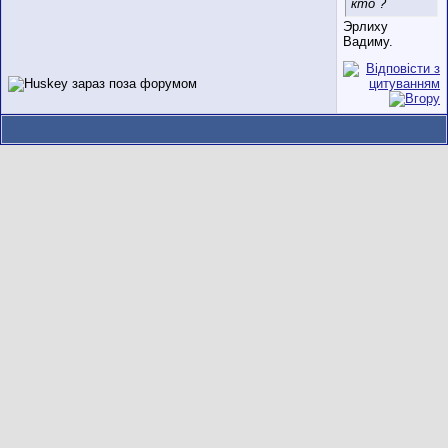
кто ?
Эрлиху
Вадиму.