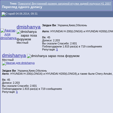
Тема
:
Помогите! Внутренний размер запорной втулки задней полуоси H1 2007
Перегляд одного допису
04.06.2014, 09:31
Звідки Ви
: Украина,Киев,Оболонь
dmishanya
Авто
: HYUNDAI H-200(LONG6) и HYUNDAI H200(LONG8)
Вік: 45
Дописи: 2.203
Местный
Вы сказали Спасибо: 2.601
Поблагодарили 1.815 раз(а) в 719 сообщениях
Репутація:
1
dmishanya
Местный
Звідки Ви
: Украина,Киев,Оболонь
Авто
: HYUNDAI H-200(LONG6) и HYUNDAI H200(LONG8),а также были Chery Amulet,
Вік: 45
Дописи: 2.203
Вы сказали Спасибо: 2.601
Поблагодарили 1.815 раз(а) в 719 сообщениях
Репутація:
1