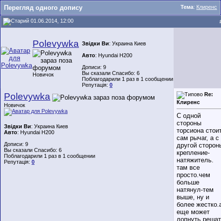
Перегляд одного допису
Тема
:
Клиренс
01.06.2014, 12:00
Polevywka
Звідки Ви
: Украина Киев
Авто
: Hyundai H200
Дописи: 9
Вы сказали Спасибо: 6
Новичок
Поблагодарили 1 раз в 1 сообщении
Репутація:
0
Polevywka
Re:
Клиренс
Новичок
С одной
стороны
Звідки Ви
: Украина Киев
торсиона стои
Авто
: Hyundai H200
сам рычаг, а с
Дописи: 9
другой сторон
Вы сказали Спасибо: 6
крепление-
Поблагодарили 1 раз в 1 сообщении
натяжитель.
Репутація:
0
там все
просто.чем
больше
натянул-тем
выше, ну и
более жестко.
еще может
лопнуть.реша