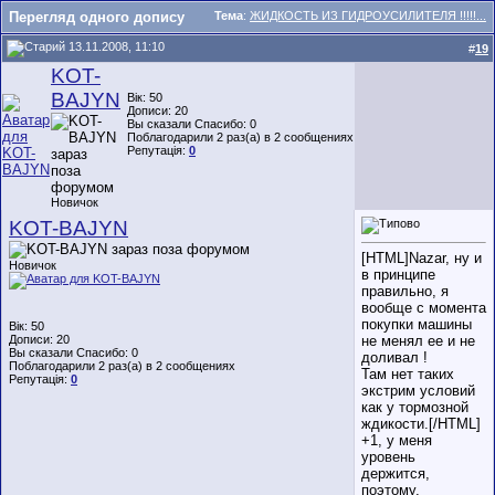
Перегляд одного допису
Тема
:
ЖИДКОСТЬ ИЗ ГИДРОУСИЛИТЕЛЯ !!!!!...
13.11.2008, 11:10
#
19
KOT-
BAJYN
Вік: 50
Дописи: 20
Вы сказали Спасибо: 0
Поблагодарили 2 раз(а) в 2 сообщениях
Репутація:
0
Новичок
KOT-BAJYN
[HTML]Nazar, ну и
Новичок
в принципе
правильно, я
вообще с момента
покупки машины
Вік: 50
Дописи: 20
не менял ее и не
Вы сказали Спасибо: 0
доливал !
Поблагодарили 2 раз(а) в 2 сообщениях
Там нет таких
Репутація:
0
экстрим условий
как у тормозной
ждикости.[/HTML]
+1, у меня
уровень
держится,
поэтому,