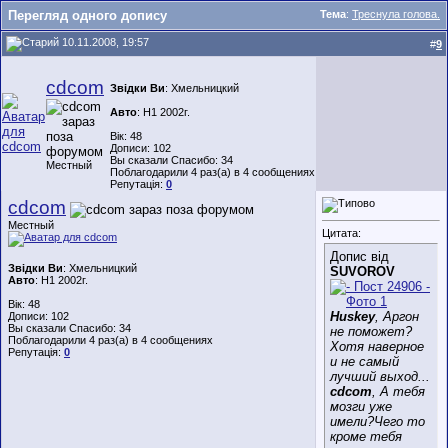
Перегляд одного допису
Тема
:
Треснула голова.
10.11.2008, 19:57
#
9
cdcom
Звідки Ви
: Хмельницкий
Авто
: Н1 2002г.
Вік: 48
Дописи: 102
Вы сказали Спасибо: 34
Местный
Поблагодарили 4 раз(а) в 4 сообщениях
Репутація:
0
cdcom
Местный
Цитата:
Допис від
Звідки Ви
: Хмельницкий
SUVOROV
Авто
: Н1 2002г.
Вік: 48
Huskey
, Аргон
Дописи: 102
Вы сказали Спасибо: 34
не поможет?
Поблагодарили 4 раз(а) в 4 сообщениях
Хотя наверное
Репутація:
0
и не самый
лучший выход...
cdcom
, А тебя
мозги уже
имели?Чего то
кроме тебя