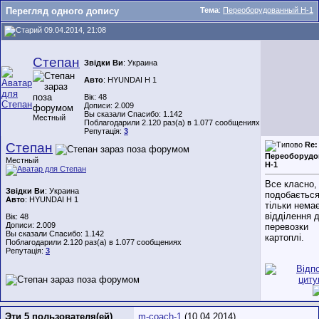
Перегляд одного допису
Тема
:
Переоборудованный H-1
09.04.2014, 21:08
Степан
Звідки Ви
: Украина
Авто
: HYUNDAI H 1
Вік: 48
Дописи: 2.009
Вы сказали Спасибо: 1.142
Местный
Поблагодарили 2.120 раз(а) в 1.077 сообщениях
Репутація:
3
Степан
Re:
Переоборуд
Местный
H-1
Все класно,
Звідки Ви
: Украина
подобається
Авто
: HYUNDAI H 1
тільки нема
відділення 
Вік: 48
Дописи: 2.009
перевозки
Вы сказали Спасибо: 1.142
картоплі.
Поблагодарили 2.120 раз(а) в 1.077 сообщениях
Репутація:
3
Эти 5 пользователя(ей)
m-coach-1
(10.04.2014),