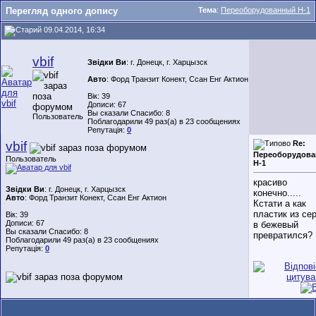
Перегляд одного допису
Тема
:
Переоборудованный H-1
09.04.2014, 16:34
vbif
Звідки Ви
: г. Донецк, г. Харцызск
Авто
: Форд Транзит Конект, Ссан Енг Актион
Вік: 39
Дописи: 67
Вы сказали Спасибо: 8
Пользователь
Поблагодарили 49 раз(а) в 23 сообщениях
Репутація:
0
vbif
Re:
Переоборудов
Пользователь
H-1
красиво
Звідки Ви
: г. Донецк, г. Харцызск
конечно.....
Авто
: Форд Транзит Конект, Ссан Енг Актион
Кстати а как
пластик из се
Вік: 39
Дописи: 67
в бежевый
Вы сказали Спасибо: 8
превратился?
Поблагодарили 49 раз(а) в 23 сообщениях
Репутація:
0