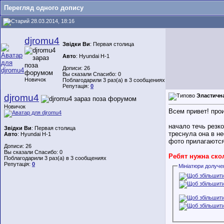
Перегляд одного допису
28.03.2014, 18:16
djromu4
Звідки Ви
: Первая столица
Авто
: Hyundai H-1
Дописи: 26
Вы сказали Спасибо: 0
Новичок
Поблагодарили 3 раз(а) в 3 сообщениях
Репутація:
0
djromu4
Эластичн
Новичок
Всем привет! про
начало течь резк
Звідки Ви
: Первая столица
треснула она в н
Авто
: Hyundai H-1
фото прилагаются
Дописи: 26
Вы сказали Спасибо: 0
Ребят нужна ско
Поблагодарили 3 раз(а) в 3 сообщениях
Репутація:
0
Мініатюри долуче