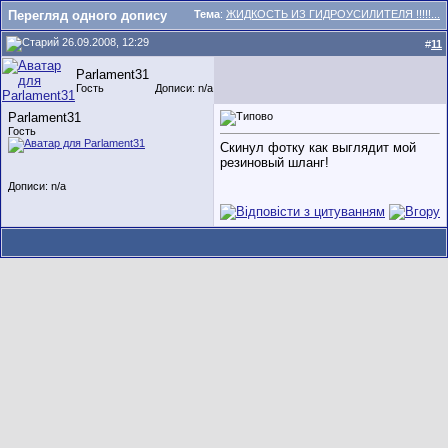
Перегляд одного допису
Тема
:
ЖИДКОСТЬ ИЗ ГИДРОУСИЛИТЕЛЯ !!!!!...
26.09.2008, 12:29
#
11
Parlament31
Гость
Дописи: n/a
Parlament31
Гость
Скинул фотку как выглядит мой
резиновый шланг!
Дописи: n/a