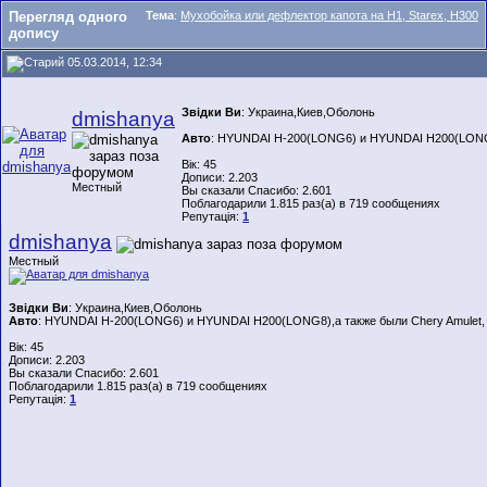
Перегляд одного
Тема
:
Мухобойка или дефлектор капота на H1, Starex, H300
допису
05.03.2014, 12:34
Звідки Ви
: Украина,Киев,Оболонь
dmishanya
Авто
: HYUNDAI H-200(LONG6) и HYUNDAI H200(LONG8)
Вік: 45
Дописи: 2.203
Местный
Вы сказали Спасибо: 2.601
Поблагодарили 1.815 раз(а) в 719 сообщениях
Репутація:
1
dmishanya
Местный
Звідки Ви
: Украина,Киев,Оболонь
Авто
: HYUNDAI H-200(LONG6) и HYUNDAI H200(LONG8),а также были Chery Amulet,
Вік: 45
Дописи: 2.203
Вы сказали Спасибо: 2.601
Поблагодарили 1.815 раз(а) в 719 сообщениях
Репутація:
1