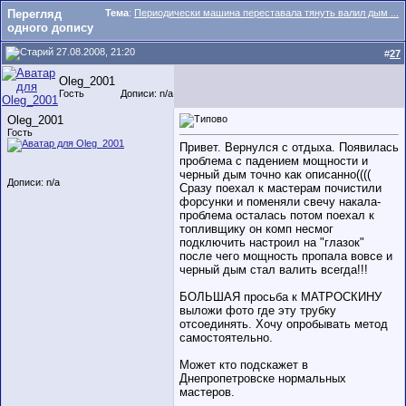
Перегляд
Тема
:
Периодически машина переставала тянуть валил дым ...
одного допису
27.08.2008, 21:20
#
27
Oleg_2001
Гость
Дописи: n/a
Oleg_2001
Гость
Привет. Вернулся с отдыха. Появилась
проблема с падением мощности и
черный дым точно как описанно((((
Дописи: n/a
Сразу поехал к мастерам почистили
форсунки и поменяли свечу накала-
проблема осталась потом поехал к
топливщику он комп несмог
подключить настроил на "глазок"
после чего мощность пропала вовсе и
черный дым стал валить всегда!!!
БОЛЬШАЯ просьба к МАТРОСКИНУ
выложи фото где эту трубку
отсоединять. Хочу опробывать метод
самостоятельно.
Может кто подскажет в
Днепропетровске нормальных
мастеров.