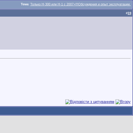
Тема
:
Только Н-300 или Н-1 с 2007+!!!Обсуждения и опыт эксплуатации.
#
19