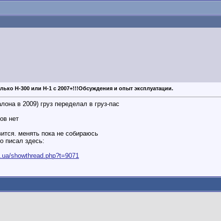
олько Н-300 или Н-1 с 2007+!!!Обсуждения и опыт эксплуатации.
алона в 2009) груз переделал в груз-пас
ов нет
вится. менять пока не собираюсь
о писал здесь:
d.ua/showthread.php?t=9071