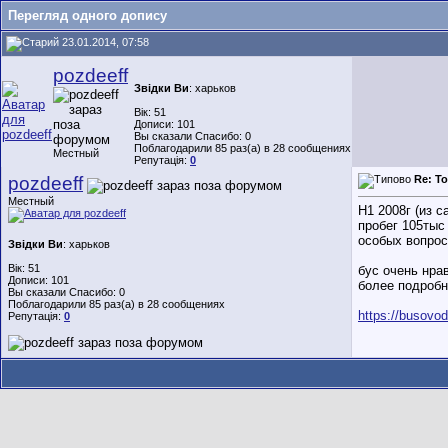
Перегляд одного допису
23.01.2014, 07:58
pozdeeff
Звідки Ви
: харьков
Вік: 51
Дописи: 101
Вы сказали Спасибо: 0
Поблагодарили 85 раз(а) в 28 сообщениях
Местный
Репутація:
0
pozdeeff
Re: Т
Местный
Н1 2008г (из с
пробег 105тыс
особых вопрос
Звідки Ви
: харьков
Вік: 51
бус очень нра
Дописи: 101
более подробн
Вы сказали Спасибо: 0
Поблагодарили 85 раз(а) в 28 сообщениях
https://busovo
Репутація:
0